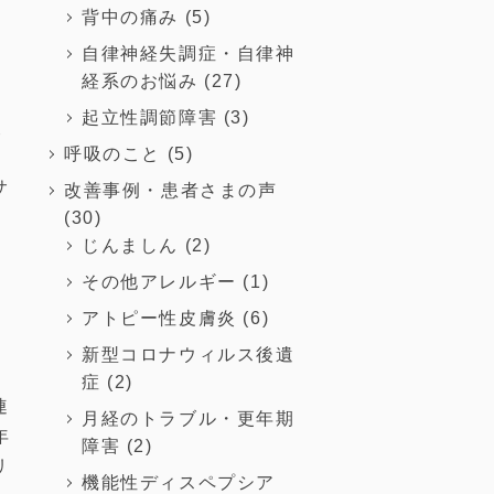
背中の痛み
(5)
自律神経失調症・自律神
お
経系のお悩み
(27)
全
起立性調節障害
(3)
緩
呼吸のこと
(5)
を
サ
改善事例・患者さまの声
(30)
じんましん
(2)
その他アレルギー
(1)
アトピー性皮膚炎
(6)
き
新型コロナウィルス後遺
症
(2)
連
月経のトラブル・更年期
年
障害
(2)
リ
機能性ディスペプシア