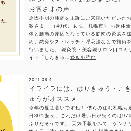
お客さまの声
原因不明の腰痛を主訴にご来院いただいた
客さま。 （40代、女性、札幌市） お身体
体と腰痛の原因となっている筋肉の緊張を
め、鍼灸やストレッチ・呼吸法などで施術
行いました。 鍼灸院・美容鍼サロン口コミ
イト「しんきゅ…
続きを読む
2021.08.4
イライラには、はりきゅう・こ
ゅうがオススメ
今年の夏は暑いですね！ 僕らの住む札幌も
日30℃超え。これだけ暑い日が続くのは97
ぶりだそうです。 天気予報をみて、ゲンナ