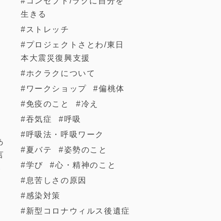
コンセプト/ラクに自分を
生きる
ストレッチ
プロジェクトさとわ/東日
本大震災復興支援
ホクラクについて
ワークショップ
偏桃体
免疫のこと
冷え
吞気症
呼吸
呼吸法・呼吸ワーク
あ
夏バテ
姿勢のこと
言
学び
心・精神のこと
い
息苦しさの原因
感染対策
新型コロナウィルス後遺症