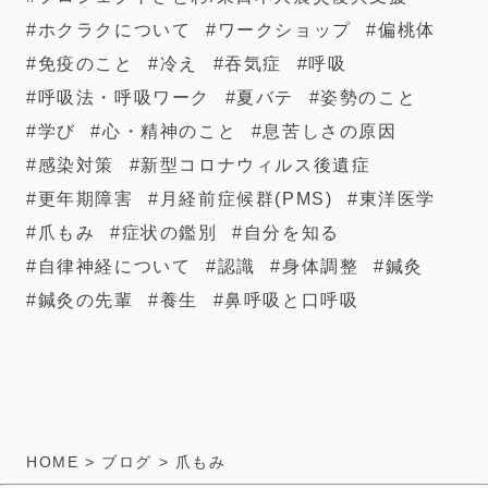
ホクラクについて
ワークショップ
偏桃体
免疫のこと
冷え
吞気症
呼吸
呼吸法・呼吸ワーク
夏バテ
姿勢のこと
学び
心・精神のこと
息苦しさの原因
感染対策
新型コロナウィルス後遺症
更年期障害
月経前症候群(PMS)
東洋医学
爪もみ
症状の鑑別
自分を知る
自律神経について
認識
身体調整
鍼灸
鍼灸の先輩
養生
鼻呼吸と口呼吸
HOME
>
ブログ
>
爪もみ