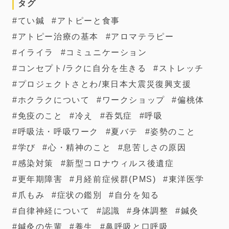
タグ
てい鍼
アトピーと食事
アトピー治療の基本
アロマテラピー
イライラ
コミュニケーション
コンセプト/ラクに自分を生きる
ストレッチ
プロジェクトさとわ/東日本大震災復興支援
ホクラクについて
ワークショップ
偏桃体
免疫のこと
冷え
吞気症
呼吸
呼吸法・呼吸ワーク
夏バテ
姿勢のこと
学び
心・精神のこと
息苦しさの原因
感染対策
新型コロナウィルス後遺症
更年期障害
月経前症候群(PMS)
東洋医学
爪もみ
症状の鑑別
自分を知る
自律神経について
認識
身体調整
鍼灸
鍼灸の先輩
養生
鼻呼吸と口呼吸