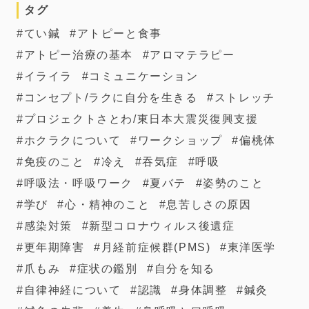
タグ
てい鍼
アトピーと食事
アトピー治療の基本
アロマテラピー
イライラ
コミュニケーション
コンセプト/ラクに自分を生きる
ストレッチ
プロジェクトさとわ/東日本大震災復興支援
ホクラクについて
ワークショップ
偏桃体
免疫のこと
冷え
吞気症
呼吸
呼吸法・呼吸ワーク
夏バテ
姿勢のこと
学び
心・精神のこと
息苦しさの原因
感染対策
新型コロナウィルス後遺症
更年期障害
月経前症候群(PMS)
東洋医学
爪もみ
症状の鑑別
自分を知る
自律神経について
認識
身体調整
鍼灸