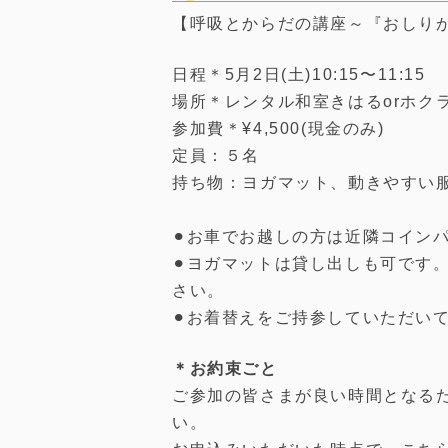
【呼吸とからだの講座～『おしり
日程＊5月2日(土)10:15〜11:15
場所＊レンタル和室きはるorホク
参加費＊¥4,500(現金のみ)
定員：５名
持ち物：ヨガマット、動きやすい
⚫︎お車でお越しの方は近隣コイ
⚫︎ヨガマットは貸し出しも可です
さい。
⚫︎お着替えをご持参していただい
＊お約束ごと
ご参加の皆さまが良い時間となる
い。