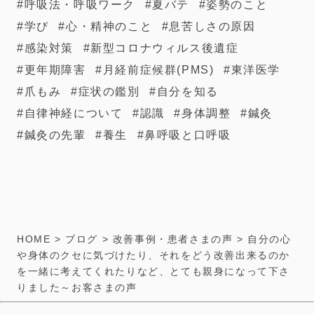
呼吸法・呼吸ワーク
夏バテ
姿勢のこと
学び
心・精神のこと
息苦しさの原因
感染対策
新型コロナウィルス後遺症
更年期障害
月経前症候群(PMS)
東洋医学
爪もみ
症状の鑑別
自分を知る
自律神経について
認識
身体調整
鍼灸
鍼灸の先輩
養生
鼻呼吸と口呼吸
HOME
>
ブログ
>
改善事例・患者さまの声
>
自分の心
や身体のクセに気づけたり、それをどう改善出来るのか
を一緒に考えてくれたりなど、とても親身になって下さ
りました～お客さまの声