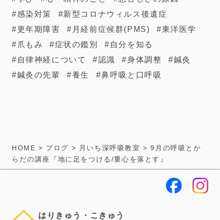
感染対策
新型コロナウィルス後遺症
更年期障害
月経前症候群(PMS)
東洋医学
爪もみ
症状の鑑別
自分を知る
自律神経について
認識
身体調整
鍼灸
鍼灸の先輩
養生
鼻呼吸と口呼吸
HOME
>
ブログ
>
月いち深呼吸教室
>
9月の呼吸とか
らだの講座『地に足をつける/重心を落とす』
はりきゅう・こきゅう