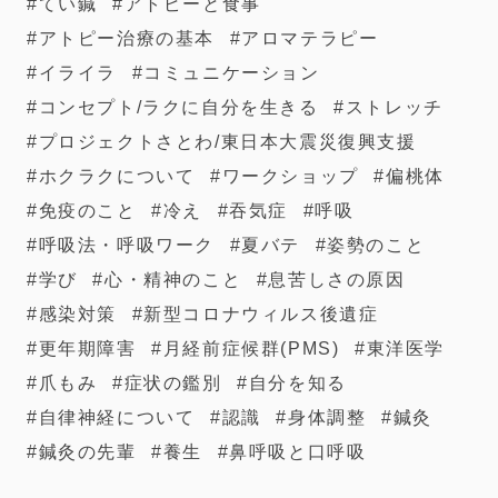
てい鍼
アトピーと食事
アトピー治療の基本
アロマテラピー
イライラ
コミュニケーション
コンセプト/ラクに自分を生きる
ストレッチ
プロジェクトさとわ/東日本大震災復興支援
ホクラクについて
ワークショップ
偏桃体
免疫のこと
冷え
吞気症
呼吸
呼吸法・呼吸ワーク
夏バテ
姿勢のこと
学び
心・精神のこと
息苦しさの原因
感染対策
新型コロナウィルス後遺症
更年期障害
月経前症候群(PMS)
東洋医学
爪もみ
症状の鑑別
自分を知る
自律神経について
認識
身体調整
鍼灸
鍼灸の先輩
養生
鼻呼吸と口呼吸