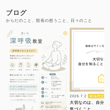
ブログ
からだのこと、院長の想うこと、
日々のこと
2026.7.2
からだとこ
大切なのは、自分を
気づくこと