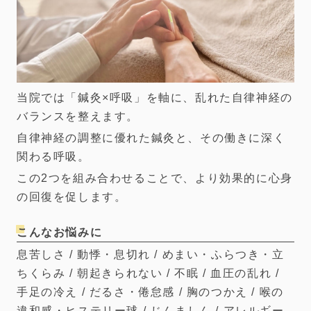
当院では「鍼灸×呼吸」を軸に、乱れた自律神経の
バランスを整えます。
自律神経の調整に優れた鍼灸と、その働きに深く
関わる呼吸。
この2つを組み合わせることで、より効果的に心身
の回復を促します。
こんなお悩みに
息苦しさ / 動悸・息切れ / めまい・ふらつき・立
ちくらみ / 朝起きられない / 不眠 / 血圧の乱れ /
手足の冷え / だるさ・倦怠感 / 胸のつかえ / 喉の
違和感・ヒステリー球 / じんましん / アレルギー