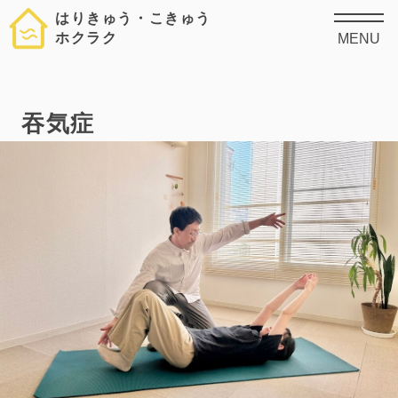
はりきゅう・こきゅう
ホクラク
MENU
吞気症