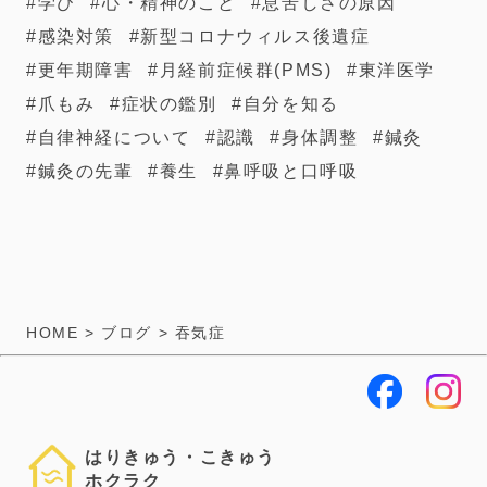
学び
心・精神のこと
息苦しさの原因
感染対策
新型コロナウィルス後遺症
更年期障害
月経前症候群(PMS)
東洋医学
爪もみ
症状の鑑別
自分を知る
自律神経について
認識
身体調整
鍼灸
鍼灸の先輩
養生
鼻呼吸と口呼吸
HOME
>
ブログ
>
吞気症
はりきゅう・こきゅう
ホクラク